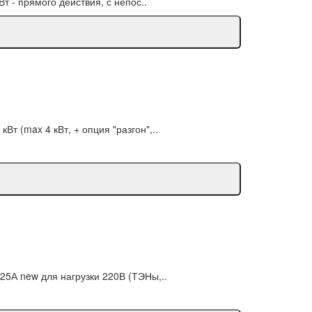
т - прямого действия, с непос..
 (max 4 кВт, + опция "разгон",..
5А new для нагрузки 220В (ТЭНы,..