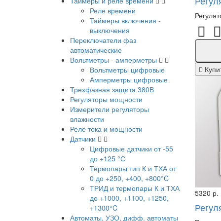
Регул
Таймеры и реле времени
Реле времени
Регулят
Таймеры включения -
выключения
Переключатели фаз
автоматические
Вольтметры - амперметры
Купи
Вольтметры цифровые
Амперметры цифровые
Трехфазная защита 380В
Регуляторы мощности
Измерители регуляторы
влажности
Реле тока и мощности
Датчики
Цифровые датчики от -55
до +125 °С
Термопары тип К и ТХА от
0 до +250, +400, +800°C
ТРИД и термопары К и ТХА
5320 р.
до +1000, +1100, +1250,
Регул
+1300°C
Автоматы, УЗО, дифф. автоматы