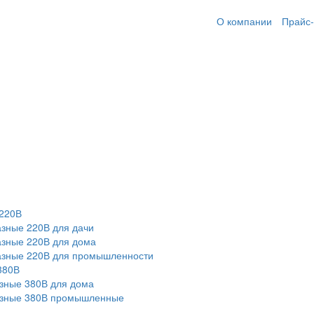
О компании
Прайс-
220В
зные 220В для дачи
зные 220В для дома
азные 220В для промышленности
380В
зные 380В для дома
азные 380В промышленные