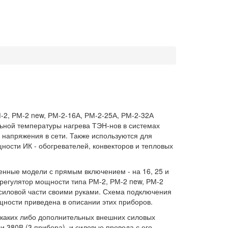
2, РМ-2 new, РМ-2-16А, РМ-2-25А, РМ-2-32А
ьной температуры нагрева ТЭН-нов в системах
 напряжения в сети. Также используются для
ности ИК - обогревателей, конвекторов и тепловых
енные модели с прямым включением - на 16, 25 и
- регулятор мощности типа РМ-2, РМ-2 new, РМ-2
 силовой части своими руками. Схема подключения
щности приведена в описании этих приборов.
 каких либо дополнительных внешних силовых
и 380В (3 прибора), и силовые провода с его