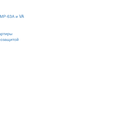
МР-63А и VA
артиры
мозащитой