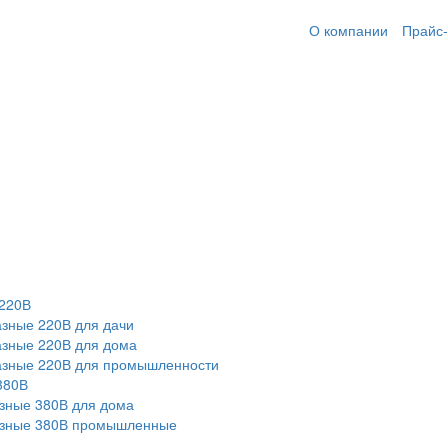
О компании
Прайс-
220В
зные 220В для дачи
зные 220В для дома
азные 220В для промышленности
380В
зные 380В для дома
азные 380В промышленные