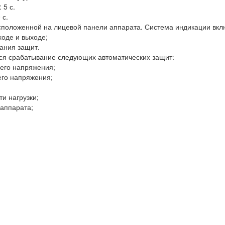
 5 с.
 с.
сположенной на лицевой панели аппарата. Система индикации вклю
оде и выходе;
ания защит.
я срабатывание следующих автоматических защит:
щего напряжения;
его напряжения;
и нагрузки;
 аппарата;