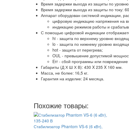
Время задержки выхода из защиты по уровню:
Время задержки выхода из защиты по току: 60
Аппарат оборудован системой индикации, ра
цифровую индикацию напряжения на вх
индикацию режимов работы и срабатыв
С помощью цифровой индикации отображаетс
hi - защита по верхнему уровню входя
lo - защита по нижнему уровню входящ
hot - защита от перегрева;
OUL - превышение допустимой мощност
Err - сбой программы или повреждение
Габариты (Д Х Ш Х В): 430 X 235 X 160 мм.
Масса, не более: 16,5 кг.
Гарантия на изделие: 24 месяца.
Похожие товары:
Стабилизатор Phantom VS-6 (6 кВт),