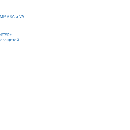
МР-63А и VA
артиры
мозащитой