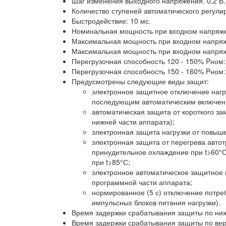
Шаг изменения выходного напряжения: 0,2 В.
Количество ступеней автоматического регулир
Быстродействие: 10 мс.
Номинальная мощность при входном напряже
Максимальная мощность при входном напряже
Максимальная мощность при входном напряже
Перегрузочная способность 120 - 150% Pном: 
Перегрузочная способность 150 - 160% Pном: 
Предусмотрены следующие виды защит:
электронное защитное отключение нагр
последующим автоматическим включен
автоматическая защита от короткого за
нижней части аппарата);
электронная защита нагрузки от повыш
электронная защита от перегрева авто
принудительное охлаждение при t>60°С 
при t>85°С;
электронное автоматическое защитное 
программной части аппарата;
нормированное (5 с) отключение потр
импульсных блоков питания нагрузки).
Время задержки срабатывания защиты по ниж
Время задержки срабатывания защиты по вер