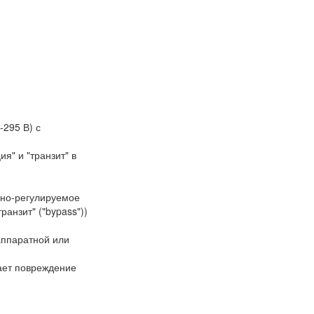
295 В) с
я" и "транзит" в
нно-регулируемое
анзит" ("bypass"))
аппаратной или
ает повреждение