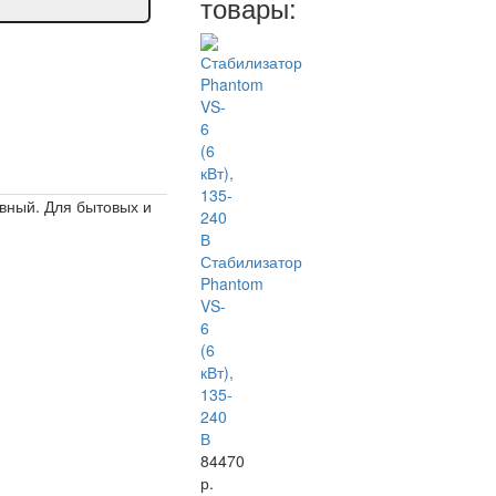
товары:
вный. Для бытовых и
Стабилизатор
Phantom
VS-
6
(6
кВт),
135-
240
В
84470
р.