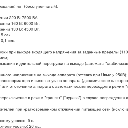
ования: нет (бесступенчатый).
нии 220 В: 7500 ВА.
нии 160 В: 6000 Вт.
нии 130 В: 4500 Вт.
5 сек.
0,1 сек.
узки при выходе входящего напряжения за заданные пределы (110-
ием;
мыкания и длительной перегрузки на выходе (автоматы "стабилизаци
енного напряжения на выходе аппарата (отсечка при Uвых > 250В);
трансформатора и силовых узлов аппарата (динамическое электро
или отключение аппарата с автоматическим переходом в режим "тр
переключение в режим "транзит" ("bypass") в случае повреждения 
ебителей при кратковременном отключении питающей сети (исключ
нему уровню: 5 с.
хнему уровню: 20 мс.